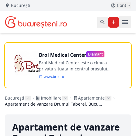
București
Cont
Brol Medical Center
Diamant
Brol Medical Center este o clinica
privata situata in centrul orasului
Timisoara avand o experienta de
www.brol.ro
aproape 21 de ani in chirurgia estetica.
Incepand din anul 2009 clinica isi
desfasoara activitatea intr-un spital
București
›
Imobiliare
›
Apartamente
›
ultramodern.
Apartament de vanzare Drumul Taberei, Bucuresti
Apartament de vanzare