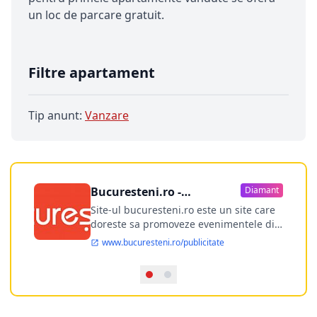
un loc de parcare gratuit.
Filtre apartament
Tip anunt:
Vanzare
Bucuresteni.ro -
Diamant
publicitate online
Site-ul bucuresteni.ro este un site care
doreste sa promoveze evenimentele din
Bucuresti si nu numai, sa puna la
www.bucuresteni.ro/publicitate
dispozitia utilizatorului cea mai
performanta harta electronica a
Bucuresti-ului, si in acelasi timp sa
ofere posibilitatea firmel...