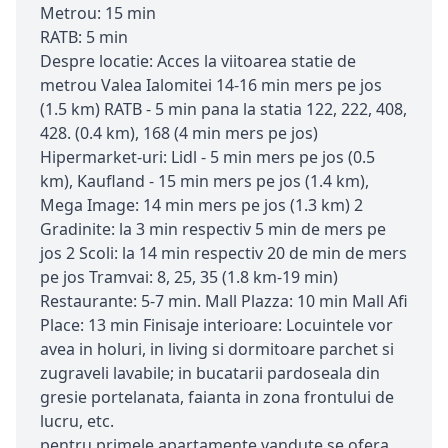
Metrou: 15 min
RATB: 5 min
Despre locatie: Acces la viitoarea statie de
metrou Valea Ialomitei 14-16 min mers pe jos
(1.5 km) RATB - 5 min pana la statia 122, 222, 408,
428. (0.4 km), 168 (4 min mers pe jos)
Hipermarket-uri: Lidl - 5 min mers pe jos (0.5
km), Kaufland - 15 min mers pe jos (1.4 km),
Mega Image: 14 min mers pe jos (1.3 km) 2
Gradinite: la 3 min respectiv 5 min de mers pe
jos 2 Scoli: la 14 min respectiv 20 de min de mers
pe jos Tramvai: 8, 25, 35 (1.8 km-19 min)
Restaurante: 5-7 min. Mall Plazza: 10 min Mall Afi
Place: 13 min Finisaje interioare: Locuintele vor
avea in holuri, in living si dormitoare parchet si
zugraveli lavabile; in bucatarii pardoseala din
gresie portelanata, faianta in zona frontului de
lucru, etc.
pentru primele apartamente vandute se ofera