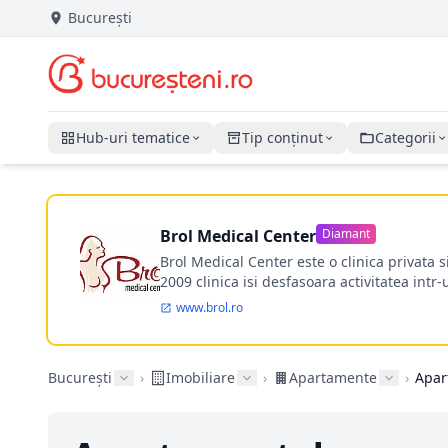
București
Hub-uri tematice
Tip conținut
Categorii
Brol Medical Center
Diamant
Brol Medical Center este o clinica privata 
2009 clinica isi desfasoara activitatea intr
www.brol.ro
București
›
Imobiliare
›
Apartamente
›