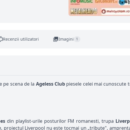
Recenzii utilizatori
Imagini
1
e pe scena de la
Ageless Club
piesele celei mai cunoscute t
les
din playlist-urile posturilor FM romanesti, trupa
Liver
re, proiectul Liverpool nu este tocmai un „tribute", amprent