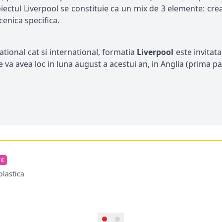
roiectul Liverpool se constituie ca un mix de 3 elemente: crea
enica specifica.
ational cat si international, formatia
Liverpool
este invitat
e va avea loc in luna august a acestui an, in Anglia (prima pa
nt
plastica