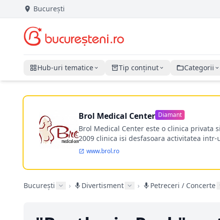
București
Hub-uri tematice
Tip conținut
Categorii
Brol Medical Center
Diamant
Brol Medical Center este o clinica privata 
2009 clinica isi desfasoara activitatea intr
www.brol.ro
București
›
Divertisment
›
Petreceri / Concerte