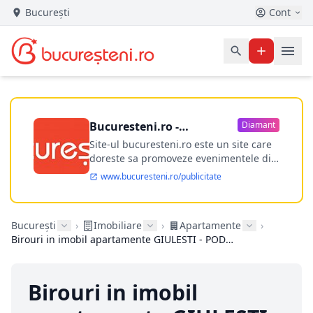
București
Cont
Bucuresteni.ro -
Diamant
publicitate online
Site-ul bucuresteni.ro este un site care
doreste sa promoveze evenimentele din
Bucuresti si nu numai, sa puna la
www.bucuresteni.ro/publicitate
dispozitia utilizatorului cea mai
performanta harta electronica a
Bucuresti-ului, si in acelasi timp sa
București
›
Imobiliare
›
Apartamente
›
ofere posibilitatea firmel...
Birouri in imobil apartamente GIULESTI - PODUL GRANT, Bucuresti
Birouri in imobil