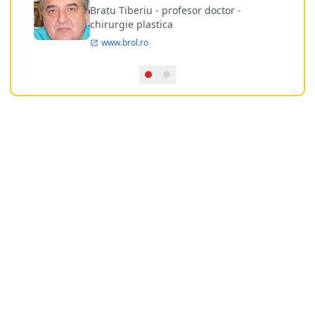
doctor
Bratu Tiberiu - profesor doctor -
chirurgie plastica
www.brol.ro