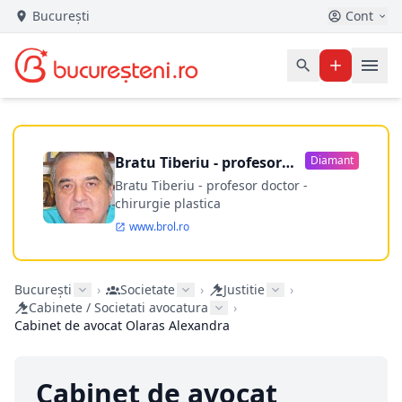
București
Cont
Bratu Tiberiu - profesor
Diamant
doctor
Bratu Tiberiu - profesor doctor -
chirurgie plastica
www.brol.ro
București
›
Societate
›
Justitie
›
Cabinete / Societati avocatura
›
Cabinet de avocat Olaras Alexandra
Cabinet de avocat