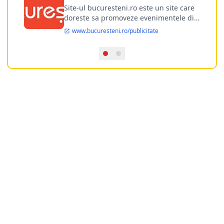
publicitate online
Site-ul bucuresteni.ro este un site care
doreste sa promoveze evenimentele din
Bucuresti si nu numai, sa puna la
www.bucuresteni.ro/publicitate
dispozitia utilizatorului cea mai
performanta harta electronica a
Bucuresti-ului, si in acelasi timp sa
ofere posibilitatea firmel...