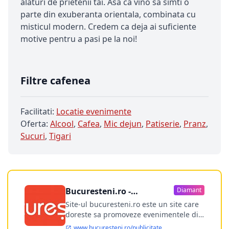
alaturi de prietenii tai. Asa ca vino sa simti o
parte din exuberanta orientala, combinata cu
misticul modern. Credem ca deja ai suficiente
motive pentru a pasi pe la noi!
Filtre cafenea
Facilitati:
Locatie evenimente
Oferta:
Alcool
,
Cafea
,
Mic dejun
,
Patiserie
,
Pranz
,
Sucuri
,
Tigari
Bucuresteni.ro -
Diamant
publicitate online
Site-ul bucuresteni.ro este un site care
doreste sa promoveze evenimentele din
Bucuresti si nu numai, sa puna la
www.bucuresteni.ro/publicitate