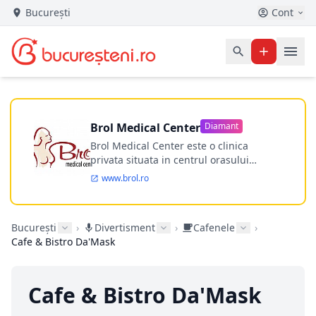
București
Cont
Brol Medical Center
Diamant
Brol Medical Center este o clinica
privata situata in centrul orasului
Timisoara avand o experienta de
www.brol.ro
aproape 21 de ani in chirurgia estetica.
Incepand din anul 2009 clinica isi
desfasoara activitatea intr-un spital
București
›
Divertisment
›
Cafenele
›
ultramodern.
Cafe & Bistro Da'Mask
Cafe & Bistro Da'Mask