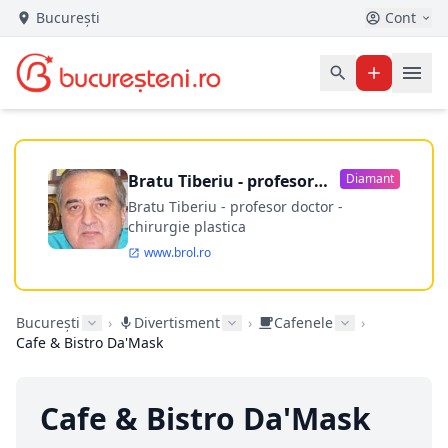
București
Cont
Bratu Tiberiu - profesor
Diamant
doctor
Bratu Tiberiu - profesor doctor -
chirurgie plastica
www.brol.ro
București
›
Divertisment
›
Cafenele
›
Cafe & Bistro Da'Mask
Cafe & Bistro Da'Mask