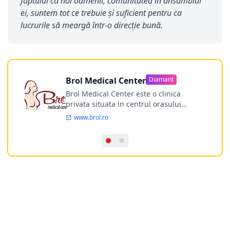
faptului că noi oamenii, comunitatea în ansamblul
ei, suntem tot ce trebuie și suficient pentru ca
lucrurile să meargă într-o direcție bună.
Brol Medical Center
Diamant
Brol Medical Center este o clinica
privata situata in centrul orasului
Timisoara avand o experienta de
www.brol.ro
aproape 21 de ani in chirurgia estetica.
Incepand din anul 2009 clinica isi
desfasoara activitatea intr-un spital
ultramodern.