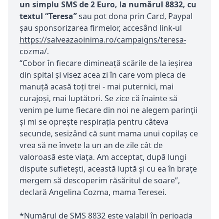
un simplu SMS de 2 Euro, la numărul 8832, cu
textul
“Teresa”
sau pot dona prin Card, Paypal
șau sponsorizarea firmelor, accesând link-ul
https://salveazaoinima.ro/campaigns/teresa-
cozma/
.
“Cobor în fiecare dimineață scările de la ieșirea
din spital și visez acea zi în care vom pleca de
manuță acasă toți trei - mai puternici, mai
curajoși, mai luptători. Se zice că înainte să
venim pe lume fiecare din noi ne alegem parinții
și mi se oprește respirația pentru câteva
secunde, sesizând că sunt mama unui copilaș ce
vrea să ne învețe la un an de zile cât de
valoroasă este viața. Am acceptat, după lungi
dispute sufletești, această luptă și cu ea în brațe
mergem să descoperim răsăritul de soare”,
declară Angelina Cozma, mama Teresei.
*Numărul de SMS 8832 este valabil în perioada