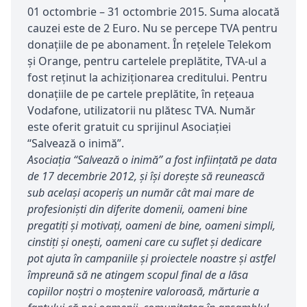
01 octombrie – 31 octombrie 2015. Suma alocată
cauzei este de 2 Euro. Nu se percepe TVA pentru
donațiile de pe abonament. În rețelele Telekom
și Orange, pentru cartelele preplătite, TVA-ul a
fost reținut la achiziționarea creditului. Pentru
donaţiile de pe cartele preplătite, în rețeaua
Vodafone, utilizatorii nu plătesc TVA. Număr
este oferit gratuit cu sprijinul Asociației
“Salvează o inimă”.
Asociația “Salvează o inimă” a fost inființată pe data
de 17 decembrie 2012, și își dorește să reunească
sub același acoperiș un număr cât mai mare de
profesioniști din diferite domenii, oameni bine
pregatiți și motivați, oameni de bine, oameni simpli,
cinstiți și onești, oameni care cu suflet și dedicare
pot ajuta în campaniile și proiectele noastre și astfel
împreună să ne atingem scopul final de a lăsa
copiilor noștri o moștenire valoroasă, mărturie a