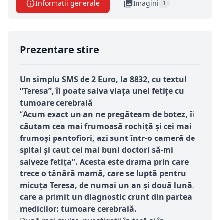
Informatii generale
Imagini
1
Prezentare stire
Un simplu SMS de 2 Euro, la 8832, cu textul
“Teresa”, îi poate salva viața unei fetițe cu
tumoare cerebrală
“
Acum exact un an ne pregăteam de botez, îi
căutam cea mai frumoasă rochiță și cei mai
frumoși pantofiori, azi sunt într-o cameră de
spital și caut cei mai buni doctori să-mi
salveze fetița”. Acesta este drama prin care
trece o tânără mamă, care se luptă pentru
m
icuța Teresa
, de numai un an și două lună,
care a primit un diagnostic crunt din partea
medicilor: tumoare cerebrală.