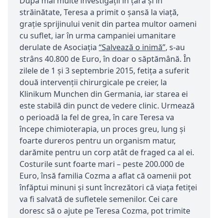
După mai multe investigații în țară și în
străinătate, Teresa a primit o șansă la viață,
grație sprijinului venit din partea multor oameni
cu suflet, iar în urma campaniei umanitare
derulate de Asociația
“Salveaz
ă o inimă
”
, s-au
strâns 40.800 de Euro, în doar o săptămână. În
zilele de 1 și 3 septembrie 2015, fetița a suferit
două intervenții chirurgicale pe creier, la
Klinikum Munchen din Germania, iar starea ei
este stabilă din punct de vedere clinic. Urmează
o perioadă la fel de grea, în care Teresa va
începe chimioterapia, un proces greu, lung și
foarte dureros pentru un organism matur,
darămite pentru un corp atât de fraged ca al ei.
Costurile sunt foarte mari – peste 200.000 de
Euro, însă familia Cozma a aflat că oamenii pot
înfăptui minuni și sunt încrezători că viața fetiței
va fi salvată de sufletele semenilor. Cei care
doresc să o ajute pe Teresa Cozma, pot trimite