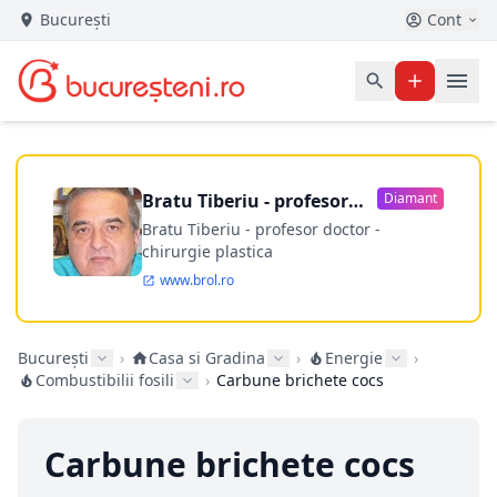
București
Cont
Bratu Tiberiu - profesor
Diamant
doctor
Bratu Tiberiu - profesor doctor -
chirurgie plastica
www.brol.ro
București
›
Casa si Gradina
›
Energie
›
Combustibilii fosili
›
Carbune brichete cocs
Carbune brichete cocs