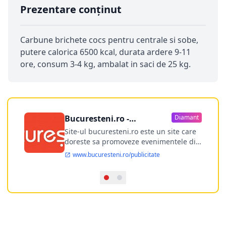
Prezentare conținut
Carbune brichete cocs pentru centrale si sobe,
putere calorica 6500 kcal, durata ardere 9-11
ore, consum 3-4 kg, ambalat in saci de 25 kg.
Bucuresteni.ro -
Diamant
publicitate online
Site-ul bucuresteni.ro este un site care
doreste sa promoveze evenimentele din
Bucuresti si nu numai, sa puna la
www.bucuresteni.ro/publicitate
dispozitia utilizatorului cea mai
performanta harta electronica a
Bucuresti-ului, si in acelasi timp sa
ofere posibilitatea firmel...