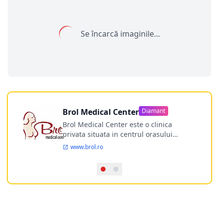
Se încarcă imaginile...
Brol Medical Center
Diamant
Brol Medical Center este o clinica
privata situata in centrul orasului
Timisoara avand o experienta de
www.brol.ro
aproape 21 de ani in chirurgia estetica.
Incepand din anul 2009 clinica isi
desfasoara activitatea intr-un spital
ultramodern.