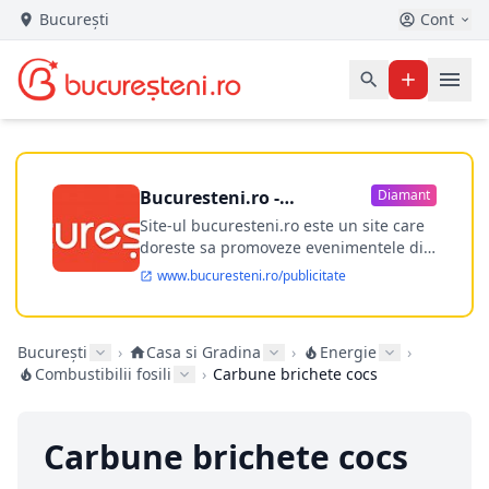
București
Cont
Bucuresteni.ro -
Diamant
publicitate online
Site-ul bucuresteni.ro este un site care
doreste sa promoveze evenimentele din
Bucuresti si nu numai, sa puna la
www.bucuresteni.ro/publicitate
dispozitia utilizatorului cea mai
performanta harta electronica a
Bucuresti-ului, si in acelasi timp sa
București
›
Casa si Gradina
›
Energie
›
ofere posibilitatea firmel...
Combustibilii fosili
›
Carbune brichete cocs
Carbune brichete cocs