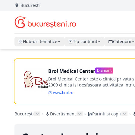
București
Hub-uri tematice
Tip conținut
Categorii
Brol Medical Center
Diamant
Brol Medical Center este o clinica privata 
2009 clinica isi desfasoara activitatea intr
www.brol.ro
București
›
Divertisment
›
Parinti si copii
›