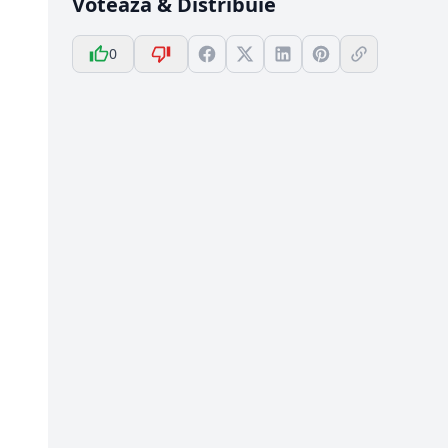
Votează & Distribuie
0