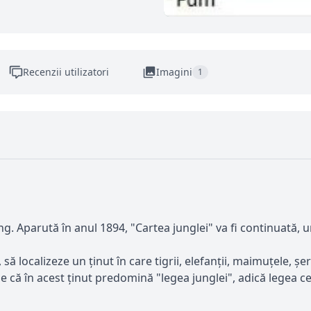
Recenzii utilizatori
Imagini
1
. Aparută în anul 1894, "Cartea junglei" va fi continuată, un
 să localizeze un ținut în care tigrii, elefanții, maimuțele, șerp
ze că în acest ținut predomină "legea junglei", adică legea c