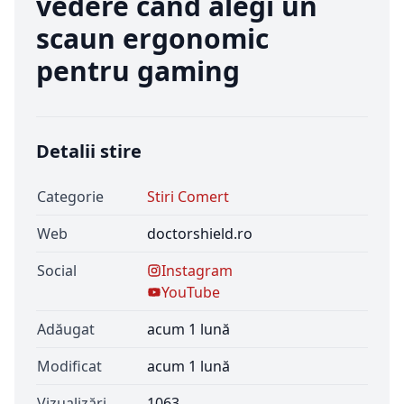
vedere când alegi un
scaun ergonomic
pentru gaming
Detalii stire
Categorie
Stiri Comert
Web
doctorshield.ro
Social
Instagram
YouTube
Adăugat
acum 1 lună
Modificat
acum 1 lună
Vizualizări
1063