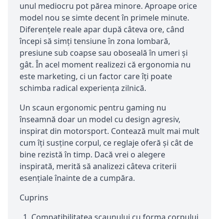
unul mediocru pot părea minore. Aproape orice
model nou se simte decent în primele minute.
Diferențele reale apar după câteva ore, când
începi să simți tensiune în zona lombară,
presiune sub coapse sau oboseală în umeri și
gât. În acel moment realizezi că ergonomia nu
este marketing, ci un factor care îți poate
schimba radical experiența zilnică.
Un scaun ergonomic pentru gaming nu
înseamnă doar un model cu design agresiv,
inspirat din motorsport. Contează mult mai mult
cum îți susține corpul, ce reglaje oferă și cât de
bine rezistă în timp. Dacă vrei o alegere
inspirată, merită să analizezi câteva criterii
esențiale înainte de a cumpăra.
Cuprins
Compatibilitatea scaunului cu forma corpului