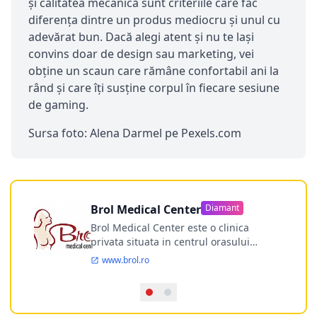
și calitatea mecanică sunt criteriile care fac
diferența dintre un produs mediocru și unul cu
adevărat bun. Dacă alegi atent și nu te lași
convins doar de design sau marketing, vei
obține un scaun care rămâne confortabil ani la
rând și care îți susține corpul în fiecare sesiune
de gaming.
Sursa foto: Alena Darmel pe Pexels.com
Brol Medical Center
Diamant
Brol Medical Center este o clinica
privata situata in centrul orasului
Timisoara avand o experienta de
www.brol.ro
aproape 21 de ani in chirurgia estetica.
Incepand din anul 2009 clinica isi
desfasoara activitatea intr-un spital
ultramodern.