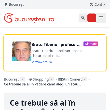
București
Cont
Bratu Tiberiu - profesor
Diamant
doctor
Bratu Tiberiu - profesor doctor -
chirurgie plastica
www.brol.ro
București
›
Shopping
›
Stiri Comert
›
Ce trebuie să ai în vedere când alegi un scaun ergonomic pentru gaming
Ce trebuie să ai în