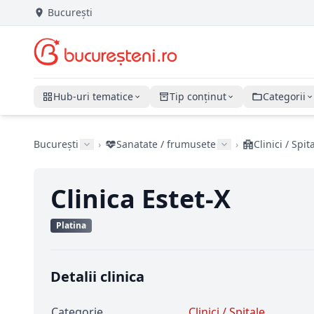
București
Hub-uri tematice
Tip conținut
Categorii
București
›
Sanatate / frumusete
›
Clinici / Spit
Clinica Estet-X
Platina
Detalii clinica
Categorie
Clinici / Spitale