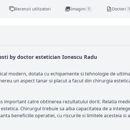
Recenzii utilizatori
Imagini
Doctori
1
resti by doctor estetician Ionescu Radu
cal modern, dotata cu echipamente si tehnologie de ultima gen
mereu un aspect tanar si placut a facut din chirurgia estetic
s important catre obtinerea rezultatului dorit. Relatia medic
 estetica. Chirurgul trebuie sa aiba capacitatea de a inteleg
anta beneficiile operatiei, cu riscurile si limitele acesteia s