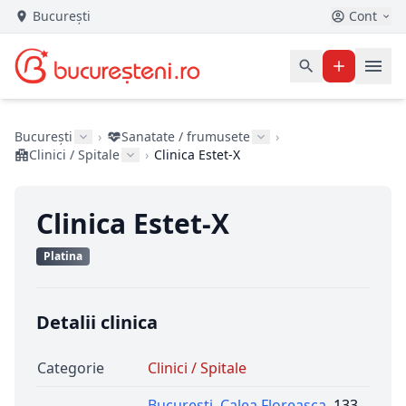
București
Cont
București
›
Sanatate / frumusete
›
Clinici / Spitale
›
Clinica Estet-X
Clinica Estet-X
Platina
Detalii clinica
Categorie
Clinici / Spitale
Bucuresti
,
Calea Floreasca
, 133-