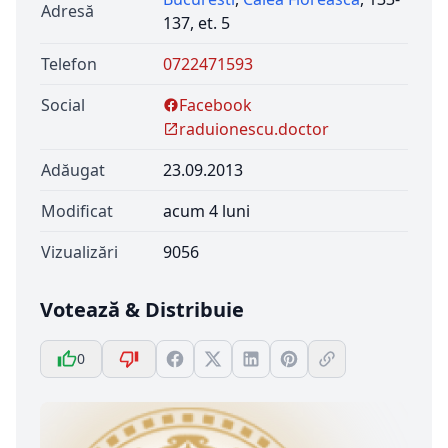
Adresă
137, et. 5
Telefon
0722471593
Social
Facebook
raduionescu.doctor
Adăugat
23.09.2013
Modificat
acum 4 luni
Vizualizări
9056
Votează & Distribuie
0