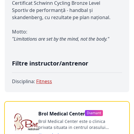
Certificat Schwinn Cycling Bronze Level
Sportiv de performanță - handbal și
skandenberg, cu rezultate pe plan național.
Motto:
"Limitations are set by the mind, not the body."
Filtre instructor/antrenor
Disciplina:
Fitness
Brol Medical Center
Diamant
Brol Medical Center este o clinica
privata situata in centrul orasului
Timisoara avand o experienta de