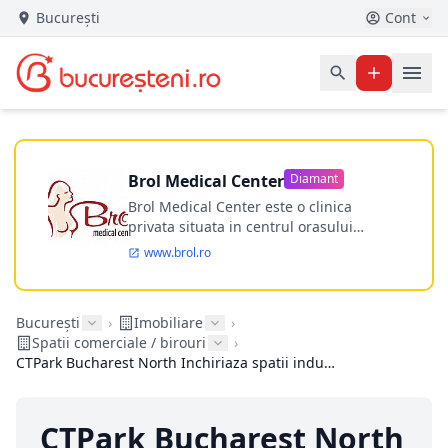
București
Cont
Brol Medical Center
Diamant
Brol Medical Center este o clinica
privata situata in centrul orasului
Timisoara avand o experienta de
www.brol.ro
aproape 21 de ani in chirurgia estetica.
Incepand din anul 2009 clinica isi
desfasoara activitatea intr-un spital
București
›
Imobiliare
›
ultramodern.
Spatii comerciale / birouri
›
CTPark Bucharest North Inchiriaza spatii industriale de la 2000 mp in Stefanesti de Jos
CTPark Bucharest North