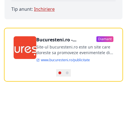
Tip anunt:
Inchiriere
Bucuresteni.ro -
Diamant
publicitate online
Site-ul bucuresteni.ro este un site care
doreste sa promoveze evenimentele din
Bucuresti si nu numai, sa puna la
www.bucuresteni.ro/publicitate
dispozitia utilizatorului cea mai
performanta harta electronica a
Bucuresti-ului, si in acelasi timp sa
ofere posibilitatea firmel...