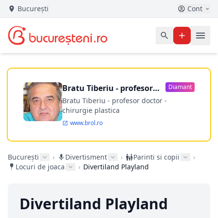
București
Cont
Bratu Tiberiu - profesor
Diamant
doctor
Bratu Tiberiu - profesor doctor -
chirurgie plastica
www.brol.ro
București
›
Divertisment
›
Parinti si copii
›
Locuri de joaca
›
Divertiland Playland
Divertiland Playland