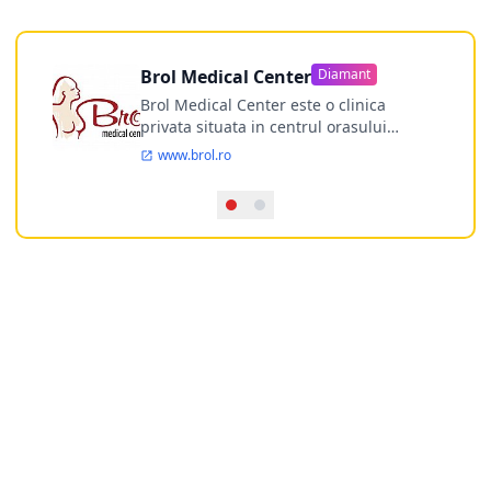
Brol Medical Center
Diamant
Brol Medical Center este o clinica
privata situata in centrul orasului
Timisoara avand o experienta de
www.brol.ro
aproape 21 de ani in chirurgia estetica.
Incepand din anul 2009 clinica isi
desfasoara activitatea intr-un spital
ultramodern.