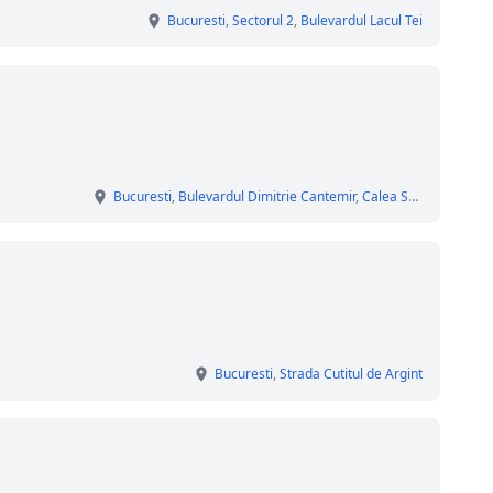
Bucuresti
,
Sectorul 2
,
Bulevardul Lacul Tei
Bucuresti
,
Bulevardul Dimitrie Cantemir
,
Calea Serban Voda
,
B
Bucuresti
,
Strada Cutitul de Argint