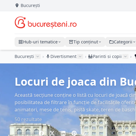
București
Hub-uri tematice
Tip conținut
Categorii
București
›
Divertisment
›
Parinti si copii
›
Locuri de joaca din Buc
Această secțiune conține o listă cu locuri de joacă di
posibilitatea de filtrare în funcție de facilitățile oferit
animatori, mese de tenis, pistă skate, teren de basch
50 rezultate
Distribuie: