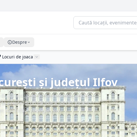
Despre
Locuri de joaca
urești și județul Ilfov
n București. Sunt incluse numele, adresa,
e la aceste locuri de joacă: jocuri, jucării,
et sau fotbal, tobogan, etc.