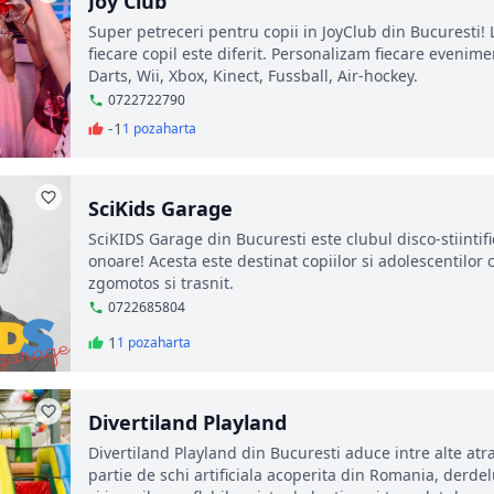
Joy Club
Super petreceri pentru copii in JoyClub din Bucuresti! L
fiecare copil este diferit. Personalizam fiecare evenimen
Darts, Wii, Xbox, Kinect, Fussball, Air-hockey.
0722722790
-1
1 poza
harta
SciKids Garage
SciKIDS Garage din Bucuresti este clubul disco-stiintific
onoare! Acesta este destinat copiilor si adolescentilor 
zgomotos si trasnit.
0722685804
1
1 poza
harta
Divertiland Playland
Divertiland Playland din Bucuresti aduce intre alte atract
partie de schi artificiala acoperita din Romania, derde