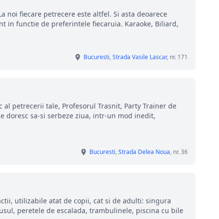
a noi fiecare petrecere este altfel. Si asta deoarece
t in functie de preferintele fiecaruia. Karaoke, Biliard,
Bucuresti
,
Strada Vasile Lascar
, nr. 171
 al petrecerii tale, Profesorul Trasnit, Party Trainer de
ce doresc sa-si serbeze ziua, intr-un mod inedit,
Bucuresti
,
Strada Delea Noua
, nr. 36
ii, utilizabile atat de copii, cat si de adulti: singura
lusul, peretele de escalada, trambulinele, piscina cu bile