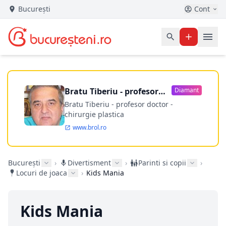
București
Cont
Bratu Tiberiu - profesor
Diamant
doctor
Bratu Tiberiu - profesor doctor -
chirurgie plastica
www.brol.ro
București
›
Divertisment
›
Parinti si copii
›
Locuri de joaca
›
Kids Mania
Kids Mania