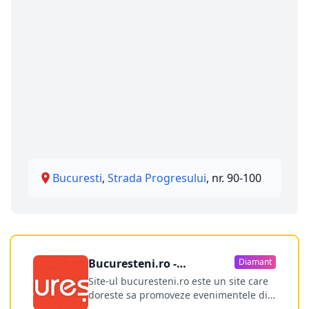
Bucuresti
,
Strada Progresului
, nr. 90-100
Bucuresteni.ro -
Diamant
publicitate online
Site-ul bucuresteni.ro este un site care
doreste sa promoveze evenimentele din
Bucuresti si nu numai, sa puna la