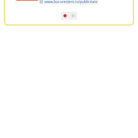
www.bucuresteni.ro/publicitate
dispozitia utilizatorului cea mai
performanta harta electronica a
Bucuresti-ului, si in acelasi timp sa
ofere posibilitatea firmel...