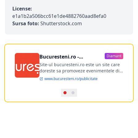
License:
e1a1b2a506bcc61e1de4882760aad8efa0
Sursa foto:
Shutterstock.com
Bucuresteni.ro -
Diamant
publicitate online
Site-ul bucuresteni.ro este un site care
doreste sa promoveze evenimentele din
Bucuresti si nu numai, sa puna la
www.bucuresteni.ro/publicitate
dispozitia utilizatorului cea mai
performanta harta electronica a
Bucuresti-ului, si in acelasi timp sa
ofere posibilitatea firmel...