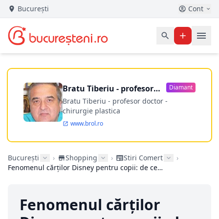
București
Cont
Bratu Tiberiu - profesor
Diamant
doctor
Bratu Tiberiu - profesor doctor -
chirurgie plastica
www.brol.ro
București
›
Shopping
›
Stiri Comert
›
Fenomenul cărților Disney pentru copii: de ce colecția Disney rămâne în topul preferințelor celor mici
Fenomenul cărților