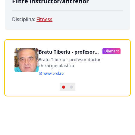
Filtre instructor/antrenor
Disciplina:
Fitness
Bratu Tiberiu - profesor
Diamant
doctor
Bratu Tiberiu - profesor doctor -
chirurgie plastica
www.brol.ro