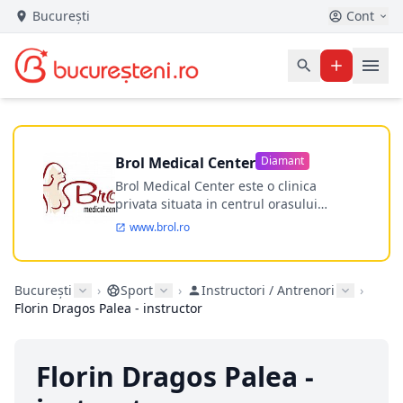
București
Cont
Brol Medical Center
Diamant
Brol Medical Center este o clinica
privata situata in centrul orasului
Timisoara avand o experienta de
www.brol.ro
aproape 21 de ani in chirurgia estetica.
Incepand din anul 2009 clinica isi
desfasoara activitatea intr-un spital
București
›
Sport
›
Instructori / Antrenori
›
ultramodern.
Florin Dragos Palea - instructor
Florin Dragos Palea -