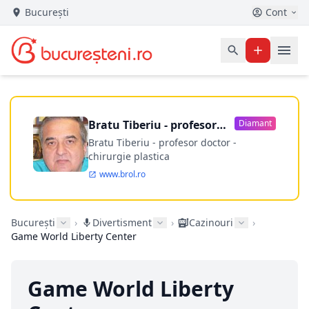
București
Cont
Bratu Tiberiu - profesor
Diamant
doctor
Bratu Tiberiu - profesor doctor -
chirurgie plastica
www.brol.ro
București
›
Divertisment
›
Cazinouri
›
Game World Liberty Center
Game World Liberty