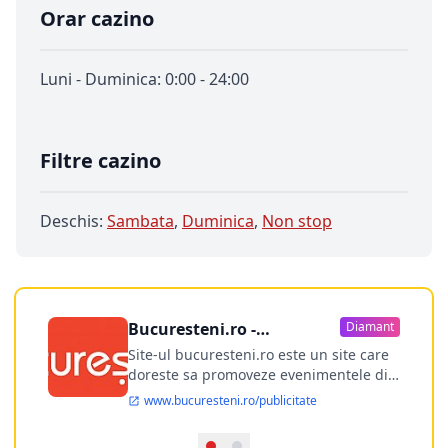
Orar cazino
Luni - Duminica: 0:00 - 24:00
Filtre cazino
Deschis:
Sambata
,
Duminica
,
Non stop
Bucuresteni.ro -
Diamant
publicitate online
Site-ul bucuresteni.ro este un site care
doreste sa promoveze evenimentele din
Bucuresti si nu numai, sa puna la
www.bucuresteni.ro/publicitate
dispozitia utilizatorului cea mai
performanta harta electronica a