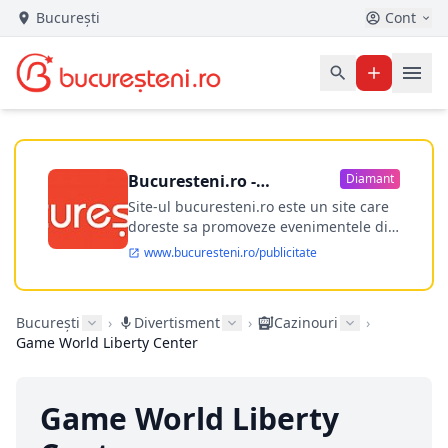
București
Cont
Bucuresteni.ro -
Diamant
publicitate online
Site-ul bucuresteni.ro este un site care
doreste sa promoveze evenimentele din
Bucuresti si nu numai, sa puna la
www.bucuresteni.ro/publicitate
dispozitia utilizatorului cea mai
performanta harta electronica a
Bucuresti-ului, si in acelasi timp sa
București
›
Divertisment
›
Cazinouri
›
ofere posibilitatea firmel...
Game World Liberty Center
Game World Liberty