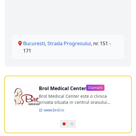
Bucuresti
,
Strada Progresului
, nr. 151 -
171
Brol Medical Center
Diamant
Brol Medical Center este o clinica
privata situata in centrul orasului
Timisoara avand o experienta de
www.brol.ro
aproape 21 de ani in chirurgia estetica.
Incepand din anul 2009 clinica isi
desfasoara activitatea intr-un spital
ultramodern.