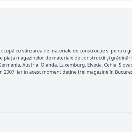
cupă cu vânzarea de materiale de construcție și pentru gră
pe piaţa magazinelor de materiale de construcţii şi grădinăr
Germania, Austria, Olanda, Luxemburg, Elveţia, Cehia, Slov
007, iar în acest moment deţine trei magazine în Bucureşti (