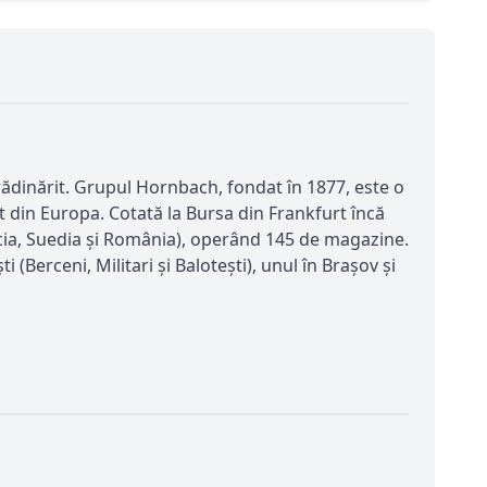
dinărit. Grupul Hornbach, fondat în 1877, este o
it din Europa. Cotată la Bursa din Frankfurt încă
acia, Suedia şi România), operând 145 de magazine.
Berceni, Militari şi Baloteşti), unul în Braşov şi