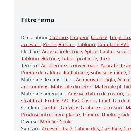
Filtre firma
Decoratiuni:
Covoare
,
Draperii
,
Jaluzele
,
Lenjerii p
accesorii
,
Perne
,
Rulouri
,
Tablouri
,
Tamplarie PVC
Electrice:
Accesorii electrice
,
Aplice
,
Cabluri si con
Tablouri electrice
,
Tuburi protectie, doze
Termice:
Aeroterme si convectoare
,
Aparate de ae
Pompe de caldura
,
Radiatoare
,
Sobe si seminee
,
T
Materiale de constructii:
Acoperisuri - tigla
,
Armatu
anticondens
,
Materiale din lemn
,
Materiale pt. hid
Materiale amenajari:
Adezivi, chituri de rosturi
,
Fa
stratificat
,
Profile PVC
,
PVC Casnic
,
Tapet
,
Usi de e
Gradina:
Garduri
,
Ghivece
,
Gratare si accesorii
,
Ma
Produse intretinere plante
,
Trimere
,
Unelte gradi
Diverse:
Mobilier
,
Scule
Sanitare:
Accesorii baie
,
Cabine dus
,
Cazi baie
,
Caz