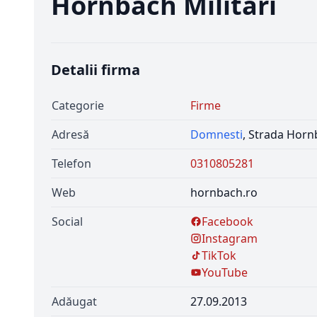
Hornbach Militari
Detalii firma
Categorie
Firme
Adresă
Domnesti
, Strada Hornb
Telefon
0310805281
Web
hornbach.ro
Social
Facebook
Instagram
TikTok
YouTube
Adăugat
27.09.2013