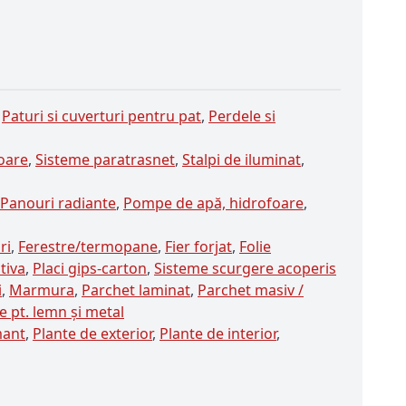
,
Paturi si cuverturi pentru pat
,
Perdele si
toare
,
Sisteme paratrasnet
,
Stalpi de iluminat
,
Panouri radiante
,
Pompe de apă, hidrofoare
,
ri
,
Ferestre/termopane
,
Fier forjat
,
Folie
tiva
,
Placi gips-carton
,
Sisteme scurgere acoperis
i
,
Marmura
,
Parchet laminat
,
Parchet masiv /
e pt. lemn şi metal
ant
,
Plante de exterior
,
Plante de interior
,