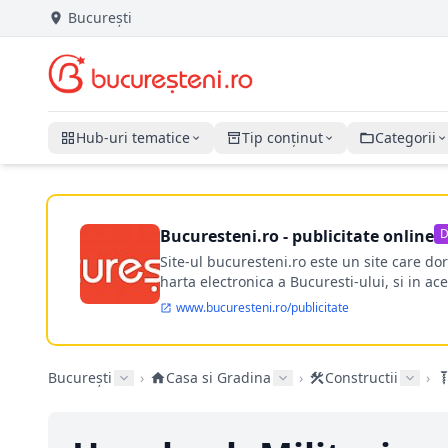
București
Hub-uri tematice
Tip conținut
Categorii
Bucuresteni.ro - publicitate online
D
Site-ul bucuresteni.ro este un site care d
harta electronica a Bucuresti-ului, si in ace
www.bucuresteni.ro/publicitate
București
›
Casa si Gradina
›
Constructii
›