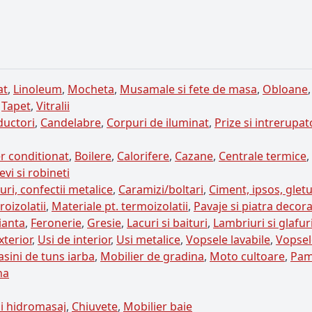
at
,
Linoleum
,
Mocheta
,
Musamale si fete de masa
,
Obloane
,
Tapet
,
Vitralii
ductori
,
Candelabre
,
Corpuri de iluminat
,
Prize si intrerupa
r conditionat
,
Boilere
,
Calorifere
,
Cazane
,
Centrale termice
,
evi si robineti
ri, confectii metalice
,
Caramizi/boltari
,
Ciment, ipsos, gletu
roizolatii
,
Materiale pt. termoizolatii
,
Pavaje si piatra decora
ianta
,
Feronerie
,
Gresie
,
Lacuri si baituri
,
Lambriuri si glafur
xterior
,
Usi de interior
,
Usi metalice
,
Vopsele lavabile
,
Vopsel
sini de tuns iarba
,
Mobilier de gradina
,
Moto cultoare
,
Pam
na
i hidromasaj
,
Chiuvete
,
Mobilier baie