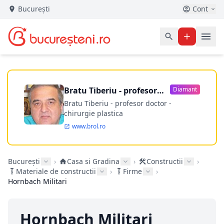
București
Cont
Bratu Tiberiu - profesor
Diamant
doctor
Bratu Tiberiu - profesor doctor -
chirurgie plastica
www.brol.ro
București
›
Casa si Gradina
›
Constructii
›
Materiale de constructii
›
Firme
›
Hornbach Militari
Hornbach Militari