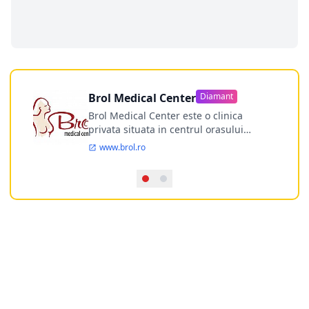
Brol Medical Center
Diamant
Brol Medical Center este o clinica
privata situata in centrul orasului
Timisoara avand o experienta de
www.brol.ro
aproape 21 de ani in chirurgia estetica.
Incepand din anul 2009 clinica isi
desfasoara activitatea intr-un spital
ultramodern.