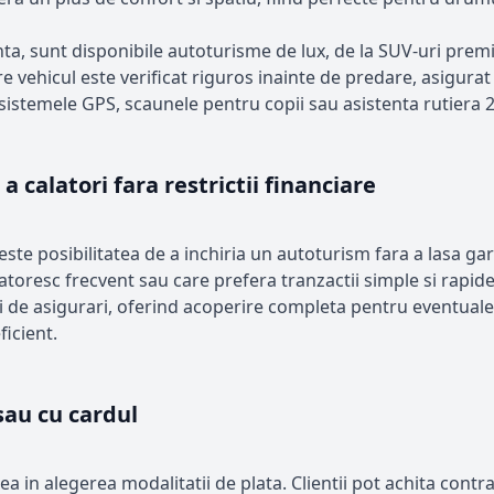
nta, sunt disponibile autoturisme de lux, de la SUV-uri prem
e vehicul este verificat riguros inainte de predare, asigurat 
sistemele GPS, scaunele pentru copii sau asistenta rutiera 
a calatori fara restrictii financiare
te posibilitatea de a inchiria un autoturism fara a lasa garan
latoresc frecvent sau care prefera tranzactii simple si rapid
ti de asigurari, oferind acoperire completa pentru eventuale 
icient.
sau cu cardul
tea in alegerea modalitatii de plata. Clientii pot achita contra