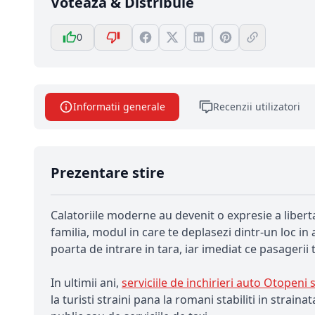
Votează & Distribuie
0
Informatii generale
Recenzii utilizatori
Prezentare stire
Calatoriile moderne au devenit o expresie a liberta
familia, modul in care te deplasezi dintr-un loc i
poarta de intrare in tara, iar imediat ce pasagerii 
In ultimii ani,
serviciile de inchirieri auto Otopen
la turisti straini pana la romani stabiliti in stra