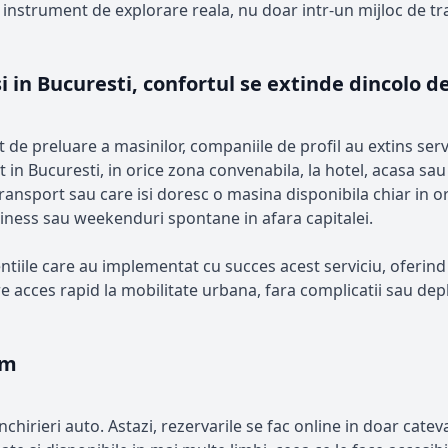
 instrument de explorare reala, nu doar intr-un mijloc de tr
 si in Bucuresti, confortul se extinde dincolo 
preluare a masinilor, companiile de profil au extins serviciil
 in Bucuresti, in orice zona convenabila, la hotel, acasa sau
transport sau care isi doresc o masina disponibila chiar in or
iness sau weekenduri spontane in afara capitalei.
iile care au implementat cu succes acest serviciu, oferind 
re acces rapid la mobilitate urbana, fara complicatii sau dep
sm
nchirieri auto. Astazi, rezervarile se fac online in doar cat