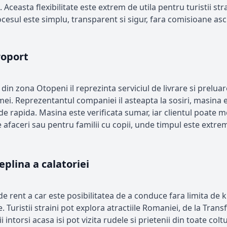
 Aceasta flexibilitate este extrem de utila pentru turistii stra
ocesul este simplu, transparent si sigur, fara comisioane a
roport
in zona Otopeni il reprezinta serviciul de livrare si preluare
ei. Reprezentantul companiei il asteapta la sosiri, masina es
de rapida. Masina este verificata sumar, iar clientul poate me
afaceri sau pentru familii cu copii, unde timpul este extre
eplina a calatoriei
e rent a car este posibilitatea de a conduce fara limita de 
. Turistii straini pot explora atractiile Romaniei, de la Trans
torsi acasa isi pot vizita rudele si prietenii din toate colturi