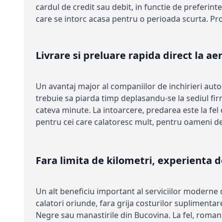
cardul de credit sau debit, in functie de preferinte.
care se intorc acasa pentru o perioada scurta. Pr
Livrare si preluare rapida direct la ae
Un avantaj major al companiilor de inchirieri auto d
trebuie sa piarda timp deplasandu-se la sediul firm
cateva minute. La intoarcere, predarea este la fel 
pentru cei care calatoresc mult, pentru oameni de 
Fara limita de kilometri, experienta d
Un alt beneficiu important al serviciilor moderne d
calatori oriunde, fara grija costurilor suplimentare
Negre sau manastirile din Bucovina. La fel, romanii in