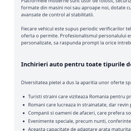
Platformele moderne sunt usor de folosit, securizate
formate din masini noi sau aproape noi, dotate cu
avansate de control al stabilitatii.
Fiecare vehicul este supus periodic verificarilor teh
oferta o permite. Profesionalismul personalului es
personalizate, sa raspunda prompt la orice intreb
Inchirieri auto pentru toate tipurile d
Diversitatea pietei a dus la aparitia unor oferte s
Turisti straini care viziteaza Romania pentru pr
Romani care lucreaza in strainatate, dar revin 
Companii si oameni de afaceri, care prefera so
Evenimente speciale, precum nunti, conferinte s
Aceasta capacitate de adaptare arata maturitatea