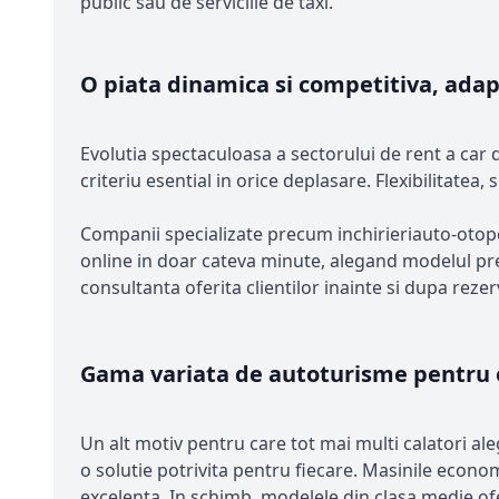
public sau de serviciile de taxi.
O piata dinamica si competitiva, ada
Evolutia spectaculoasa a sectorului de rent a car d
criteriu esential in orice deplasare. Flexibilitatea
Companii specializate precum inchirieriauto-otopeni
online in doar cateva minute, alegand modelul prefe
consultanta oferita clientilor inainte si dupa rezer
Gama variata de autoturisme pentru or
Un alt motiv pentru care tot mai multi calatori ale
o solutie potrivita pentru fiecare. Masinile econo
excelenta. In schimb, modelele din clasa medie ofe