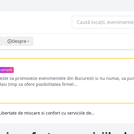
Despre
iamant
oreste sa promoveze evenimentele din Bucuresti si nu numai, sa pun
lasi timp sa ofere posibilitatea firmel...
Libertate de miscare si confort cu serviciile de Inchirieri Auto Otopeni, prima alegere pentru calatori!