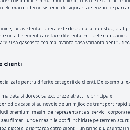
 si disponibile in mai multe limbi, ceea ce le face accesibile
 cele mai moderne sisteme de siguranta: senzori de parcare
nice, iar asistenta rutiera este disponibila non-stop, atat pe 
te un alt element care face diferenta. Echipele companiilor d
are si sa gaseasca cea mai avantajoasa varianta pentru fieca
e clienti
pecializate pentru diferite categorii de clienti. De exemplu, 
ima data si doresc sa exploreze atractiile principale.
periodic acasa si au nevoie de un mijloc de transport rapid s
lutii premium, masini de reprezentanta si servicii corporate
au filmari, unde masinile pot fi inchiriate pe termen scurt, 
 pietei si orientarea catre client – un principiu esential in