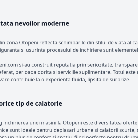
ptata nevoilor moderne
in zona Otopeni reflecta schimbarile din stilul de viata al ca
, siguranta si usurinta procesului de inchiriere sunt elemente
.com si-au construit reputatia prin seriozitate, transparent
rat, perioada dorita si serviciile suplimentare. Totul este ra
vare contribuie la o experienta fluida, lipsita de surprize.
ice tip de calatorie
g inchirierea unei masini la Otopeni este diversitatea ofertei
mice sunt ideale pentru deplasari urbane si calatorii scurte
ra un plus de confort si spatiu, fiind perfecte pentru drumur