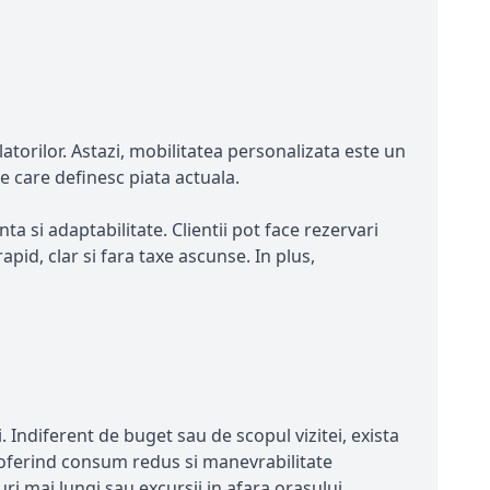
latorilor. Astazi, mobilitatea personalizata este un
le care definesc piata actuala.
a si adaptabilitate. Clientii pot face rezervari
pid, clar si fara taxe ascunse. In plus,
. Indiferent de buget sau de scopul vizitei, exista
, oferind consum redus si manevrabilitate
i mai lungi sau excursii in afara orasului.