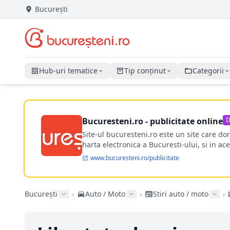
București
Hub-uri tematice
Tip conținut
Categorii
Bucuresteni.ro - publicitate online
D
Site-ul bucuresteni.ro este un site care d
harta electronica a Bucuresti-ului, si in ace
www.bucuresteni.ro/publicitate
București
›
Auto / Moto
›
Stiri auto / moto
›