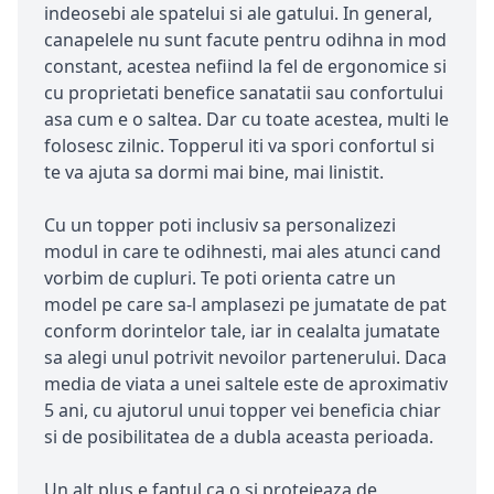
indeosebi ale spatelui si ale gatului. In general,
canapelele nu sunt facute pentru odihna in mod
constant, acestea nefiind la fel de ergonomice si
cu proprietati benefice sanatatii sau confortului
asa cum e o saltea. Dar cu toate acestea, multi le
folosesc zilnic. Topperul iti va spori confortul si
te va ajuta sa dormi mai bine, mai linistit.
Cu un topper poti inclusiv sa personalizezi
modul in care te odihnesti, mai ales atunci cand
vorbim de cupluri. Te poti orienta catre un
model pe care sa-l amplasezi pe jumatate de pat
conform dorintelor tale, iar in cealalta jumatate
sa alegi unul potrivit nevoilor partenerului. Daca
media de viata a unei saltele este de aproximativ
5 ani, cu ajutorul unui topper vei beneficia chiar
si de posibilitatea de a dubla aceasta perioada.
Un alt plus e faptul ca o si protejeaza de