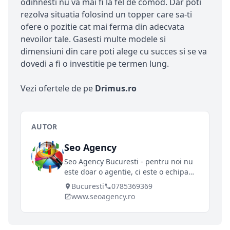
odihnesti nu va mai fi la fel de comod. Dar poti
rezolva situatia folosind un topper care sa-ti
ofere o pozitie cat mai ferma din adecvata
nevoilor tale. Gasesti multe modele si
dimensiuni din care poti alege cu succes si se va
dovedi a fi o investitie pe termen lung.
Vezi ofertele de pe
Drimus.ro
AUTOR
Seo Agency
Seo Agency Bucuresti - pentru noi nu
este doar o agentie, ci este o echipa
care in fiecare zi munceste pentru
Bucuresti
0785369369
afacerea ta, controland toate canalele
www.seoagency.ro
de trafic si asigurand un profit maxim.
Optimizam site-uri de peste 10 ani.