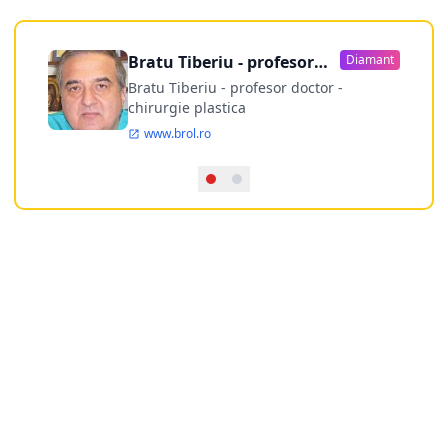
Bratu Tiberiu - profesor
Diamant
doctor
Bratu Tiberiu - profesor doctor -
chirurgie plastica
www.brol.ro