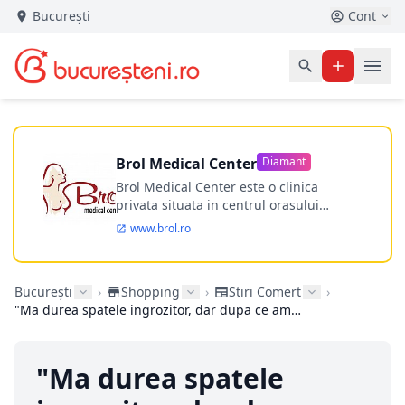
București
Cont
Brol Medical Center
Diamant
Brol Medical Center este o clinica
privata situata in centrul orasului
Timisoara avand o experienta de
www.brol.ro
aproape 21 de ani in chirurgia estetica.
Incepand din anul 2009 clinica isi
desfasoara activitatea intr-un spital
București
›
Shopping
›
Stiri Comert
›
ultramodern.
"Ma durea spatele ingrozitor, dar dupa ce am pus un topper pe pat..."
"Ma durea spatele