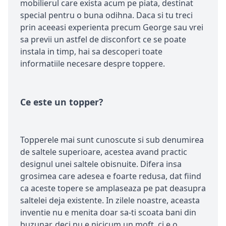
mobilierul care exista acum pe piata, destinat
special pentru o buna odihna. Daca si tu treci
prin aceeasi experienta precum George sau vrei
sa previi un astfel de disconfort ce se poate
instala in timp, hai sa descoperi toate
informatiile necesare despre toppere.
Ce este un topper?
Topperele mai sunt cunoscute si sub denumirea
de saltele superioare, acestea avand practic
designul unei saltele obisnuite. Difera insa
grosimea care adesea e foarte redusa, dat fiind
ca aceste topere se amplaseaza pe pat deasupra
saltelei deja existente. In zilele noastre, aceasta
inventie nu e menita doar sa-ti scoata bani din
buzunar, deci nu e nicicum un moft, ci e o