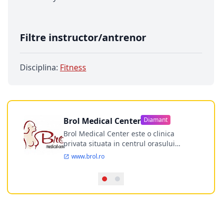
Filtre instructor/antrenor
Disciplina:
Fitness
Brol Medical Center
Diamant
Brol Medical Center este o clinica
privata situata in centrul orasului
Timisoara avand o experienta de
www.brol.ro
aproape 21 de ani in chirurgia estetica.
Incepand din anul 2009 clinica isi
desfasoara activitatea intr-un spital
ultramodern.