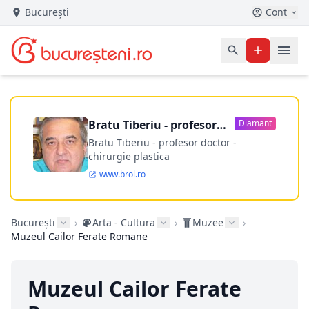
București
Cont
Bratu Tiberiu - profesor
Diamant
doctor
Bratu Tiberiu - profesor doctor -
chirurgie plastica
www.brol.ro
București
›
Arta - Cultura
›
Muzee
›
Muzeul Cailor Ferate Romane
Muzeul Cailor Ferate