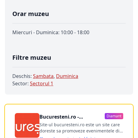
Orar muzeu
Miercuri - Duminica: 10:00 - 18:00
Filtre muzeu
Deschis:
Sambata
,
Duminica
Sector:
Sectorul 1
Bucuresteni.ro -
Diamant
publicitate online
Site-ul bucuresteni.ro este un site care
doreste sa promoveze evenimentele din
Bucuresti si nu numai, sa puna la