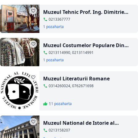
Muzeul Tehnic Prof. Ing. Dimitrie
Leonida
0213367777
1 poza
harta
Muzeul Costumelor Populare Din
Romania
0213114990, 0213114991
1 poza
harta
Muzeul Literaturii Romane
0314260024, 0762671698
1
1 poza
harta
Muzeul National de Istorie al
Romaniei
0213158207