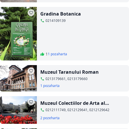
Gradina Botanica
0214109139
1
1 poza
harta
Muzeul Taranului Roman
0213179661, 0213179660
1 poza
harta
Muzeul Colectiilor de Arta al
Romaniei
0212111749, 0212129641, 0212129642
2 poze
harta