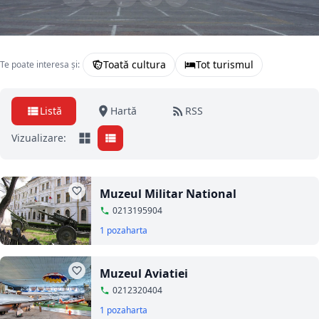
Toată cultura
Tot turismul
Te poate interesa și:
Listă
Hartă
RSS
Vizualizare:
Muzeul Militar National
0213195904
1 poza
harta
Muzeul Aviatiei
0212320404
1 poza
harta