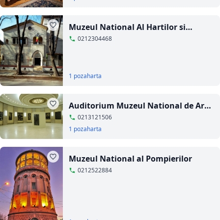
Muzeul National Al Hartilor si
Cartilor Vechi
0212304468
1 poza
harta
Auditorium Muzeul National de Arta
al Romaniei
0213121506
1 poza
harta
Muzeul National al Pompierilor
0212522884