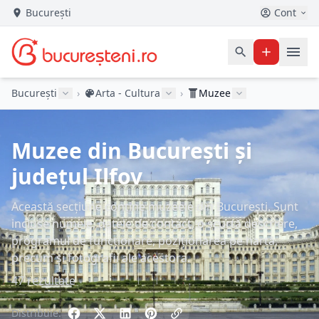
București
Cont
București
›
Arta - Cultura
›
Muzee
Muzee din București și
județul Ilfov
Această secțiune conține muzeele din București. Sunt
incluse numele, datele de contact, o scurtă descriere,
programul de funcționare, poziționarea pe hartă,
precum și fotografii ale acestora.
47 rezultate
Distribuie: