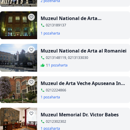
2 poze
harta
Muzeul National de Arta
Contemporana
0213189137
1 poza
harta
Muzeul National de Arta al Romaniei
0213148119, 0213133030
1
1 poza
harta
Muzeul de Arta Veche Apuseana Ing.
Dumitru Minovici
0212224866
1 poza
harta
Muzeul Memorial Dr. Victor Babes
0212302302
1 poza
harta