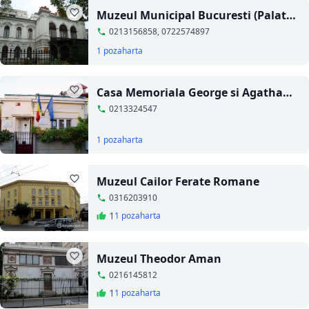
Muzeul Municipal Bucuresti (Palatul
Sutu)
0213156858, 0722574897
1 poza
harta
Casa Memoriala George si Agatha
Bacovia
0213324547
1 poza
harta
Muzeul Cailor Ferate Romane
0316203910
1
1 poza
harta
Muzeul Theodor Aman
0216145812
1
1 poza
harta