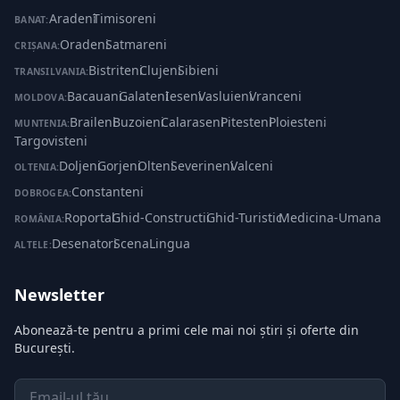
Aradeni
·
Timisoreni
BANAT:
Oradeni
·
Satmareni
CRIȘANA:
Bistriteni
·
Clujeni
·
Sibieni
TRANSILVANIA:
Bacauani
·
Galateni
·
Ieseni
·
Vasluieni
·
Vranceni
MOLDOVA:
Braileni
·
Buzoieni
·
Calaraseni
·
Pitesteni
·
Ploiesteni
·
MUNTENIA:
Targovisteni
Doljeni
·
Gorjeni
·
Olteni
·
Severineni
·
Valceni
OLTENIA:
Constanteni
DOBROGEA:
Roportal
·
Ghid-Constructii
·
Ghid-Turistic
·
Medicina-Umana
ROMÂNIA:
Desenatori
·
ScenaLingua
ALTELE:
Newsletter
Abonează-te pentru a primi cele mai noi știri și oferte din
București.
Email