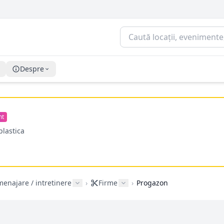
Despre
nt
plastica
enajare / intretinere
›
Firme
›
Progazon