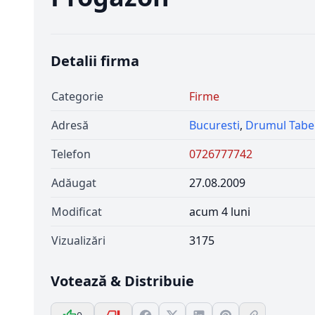
Detalii firma
Categorie
Firme
Adresă
Bucuresti
,
Drumul Tabe
Telefon
0726777742
Adăugat
27.08.2009
Modificat
acum 4 luni
Vizualizări
3175
Votează & Distribuie