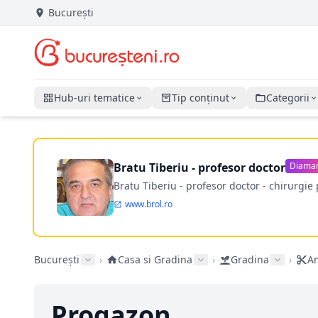
București
Hub-uri tematice
Tip conținut
Categorii
Bratu Tiberiu - profesor doctor
Diama
Bratu Tiberiu - profesor doctor - chirurgie 
www.brol.ro
București
›
Casa si Gradina
›
Gradina
›
Am
Progazon