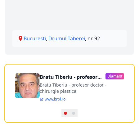
Bucuresti
,
Drumul Taberei
, nr. 92
Bratu Tiberiu - profesor
Diamant
doctor
Bratu Tiberiu - profesor doctor -
chirurgie plastica
www.brol.ro