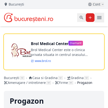
București
Cont
Brol Medical Center
Diamant
Brol Medical Center este o clinica
privata situata in centrul orasului
Timisoara avand o experienta de
www.brol.ro
aproape 21 de ani in chirurgia estetica.
Incepand din anul 2009 clinica isi
desfasoara activitatea intr-un spital
București
›
Casa si Gradina
›
Gradina
›
ultramodern.
Amenajare / intretinere
›
Firme
›
Progazon
Progazon