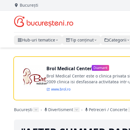
București
Hub-uri tematice
Tip conținut
Categorii
Brol Medical Center
Diamant
Brol Medical Center este o clinica privata 
2009 clinica isi desfasoara activitatea intr
www.brol.ro
București
›
Divertisment
›
Petreceri / Concerte