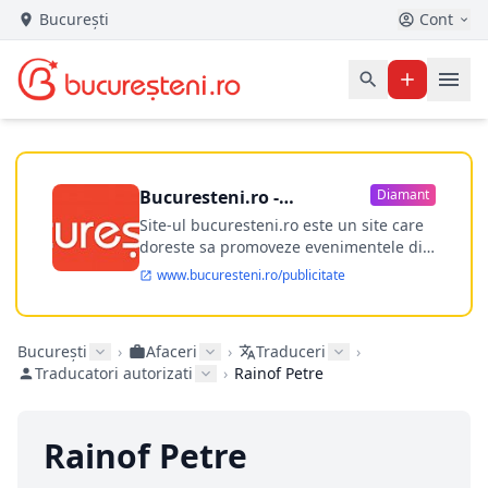
București
Cont
Bucuresteni.ro -
Diamant
publicitate online
Site-ul bucuresteni.ro este un site care
doreste sa promoveze evenimentele din
Bucuresti si nu numai, sa puna la
www.bucuresteni.ro/publicitate
dispozitia utilizatorului cea mai
performanta harta electronica a
Bucuresti-ului, si in acelasi timp sa
București
›
Afaceri
›
Traduceri
›
ofere posibilitatea firmel...
Traducatori autorizati
›
Rainof Petre
Rainof Petre