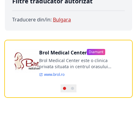
Filtre traducator autorizat
Traducere din/in:
Bulgara
Brol Medical Center
Diamant
Brol Medical Center este o clinica
privata situata in centrul orasului
Timisoara avand o experienta de
www.brol.ro
aproape 21 de ani in chirurgia estetica.
Incepand din anul 2009 clinica isi
desfasoara activitatea intr-un spital
ultramodern.