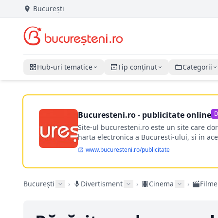
București
Hub-uri tematice
Tip conținut
Categorii
Bucuresteni.ro - publicitate online
D
Site-ul bucuresteni.ro este un site care d
harta electronica a Bucuresti-ului, si in ace
www.bucuresteni.ro/publicitate
București
›
Divertisment
›
Cinema
›
Filme