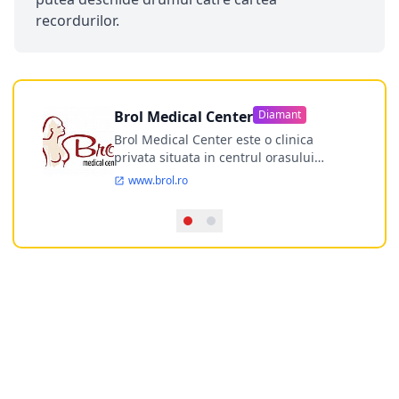
recordurilor.
Brol Medical Center
Diamant
Brol Medical Center este o clinica
privata situata in centrul orasului
Timisoara avand o experienta de
www.brol.ro
aproape 21 de ani in chirurgia estetica.
Incepand din anul 2009 clinica isi
desfasoara activitatea intr-un spital
ultramodern.