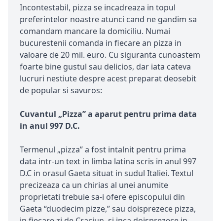
Incontestabil, pizza se incadreaza in topul
preferintelor noastre atunci cand ne gandim sa
comandam mancare la domiciliu. Numai
bucurestenii comanda in fiecare an pizza in
valoare de 20 mil. euro. Cu siguranta cunoastem
foarte bine gustul sau delicios, dar iata cateva
lucruri nestiute despre acest preparat deosebit
de popular si savuros:
Cuvantul „Pizza” a aparut pentru prima data
in anul 997 D.C.
Termenul „pizza” a fost intalnit pentru prima
data intr-un text in limba latina scris in anul 997
D.C in orasul Gaeta situat in sudul Italiei. Textul
precizeaza ca un chirias al unei anumite
proprietati trebuie sa-i ofere episcopului din
Gaeta “duodecim pizze,” sau doisprezece pizza,
in fiecare zi de Craciun, si inca doisprezece in