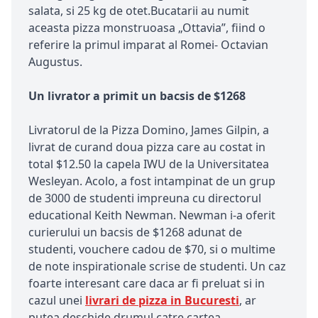
salata, si 25 kg de otet.Bucatarii au numit
aceasta pizza monstruoasa „Ottavia”, fiind o
referire la primul imparat al Romei- Octavian
Augustus.
Un livrator a primit un bacsis de $1268
Livratorul de la Pizza Domino, James Gilpin, a
livrat de curand doua pizza care au costat in
total $12.50 la capela IWU de la Universitatea
Wesleyan. Acolo, a fost intampinat de un grup
de 3000 de studenti impreuna cu directorul
educational Keith Newman. Newman i-a oferit
curierului un bacsis de $1268 adunat de
studenti, vouchere cadou de $70, si o multime
de note inspirationale scrise de studenti. Un caz
foarte interesant care daca ar fi preluat si in
cazul unei
livrari de pizza in Bucuresti
, ar
putea deschide drumul catre cartea