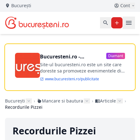
București
Cont
Bucuresteni.ro -
Diamant
publicitate online
Site-ul bucuresteni.ro este un site care
doreste sa promoveze evenimentele din
Bucuresti si nu numai, sa puna la
www.bucuresteni.ro/publicitate
dispozitia utilizatorului cea mai
performanta harta electronica a
Bucuresti-ului, si in acelasi timp sa
București
›
Mancare si bautura
›
Articole
›
ofere posibilitatea firmel...
Recordurile Pizzei
Recordurile Pizzei