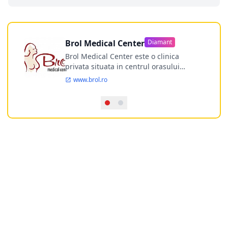
Brol Medical Center
Diamant
Brol Medical Center este o clinica
privata situata in centrul orasului
Timisoara avand o experienta de
www.brol.ro
aproape 21 de ani in chirurgia estetica.
Incepand din anul 2009 clinica isi
desfasoara activitatea intr-un spital
ultramodern.