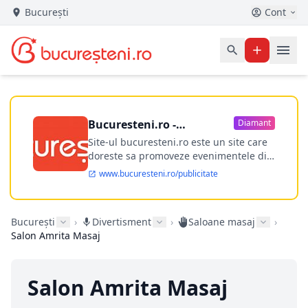
București
Cont
Bucuresteni.ro -
Diamant
publicitate online
Site-ul bucuresteni.ro este un site care
doreste sa promoveze evenimentele din
Bucuresti si nu numai, sa puna la
www.bucuresteni.ro/publicitate
dispozitia utilizatorului cea mai
performanta harta electronica a
Bucuresti-ului, si in acelasi timp sa
București
›
Divertisment
›
Saloane masaj
›
ofere posibilitatea firmel...
Salon Amrita Masaj
Salon Amrita Masaj