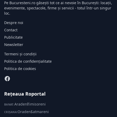
Pe Bucuresteni.ro găsești tot ce ai nevoie în București: locații,
evenimente, spectacole, firme și servicii - totul într-un singur
loc.
Despre noi
Contact
Publicitate
Newsletter
Termeni și condiții
Politica de confidențialitate
Politica de cookies
Rețeaua Roportal
Aradeni
·
Timisoreni
BANAT:
Oradeni
·
Satmareni
CRIȘANA: