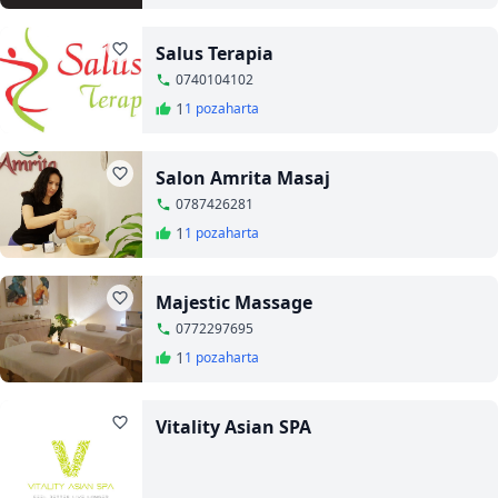
Salus Terapia
0740104102
1
1 poza
harta
Salon Amrita Masaj
0787426281
1
1 poza
harta
Majestic Massage
0772297695
1
1 poza
harta
Vitality Asian SPA