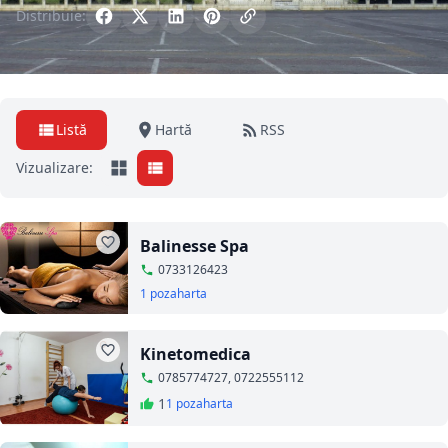
Distribuie:
Listă
Hartă
RSS
Vizualizare:
Balinesse Spa
0733126423
1 poza
harta
Kinetomedica
0785774727, 0722555112
1
1 poza
harta