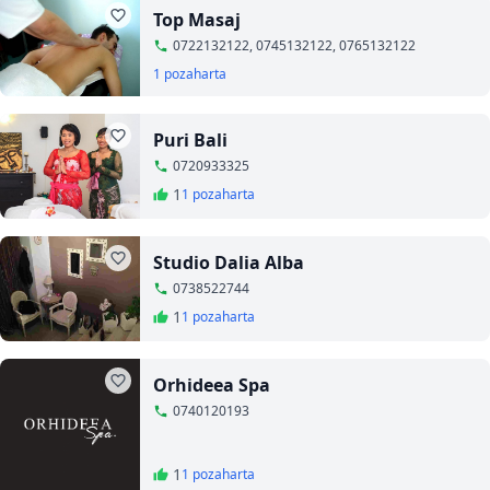
Top Masaj
0722132122, 0745132122, 0765132122
1 poza
harta
Puri Bali
0720933325
1
1 poza
harta
Studio Dalia Alba
0738522744
1
1 poza
harta
Orhideea Spa
0740120193
1
1 poza
harta