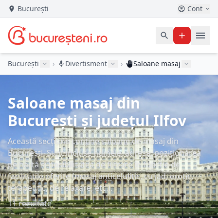
București
Cont
București
›
Divertisment
›
Saloane masaj
Saloane masaj din
București și județul Ilfov
Această secțiune conține saloane de masaj din
București. Sunt incluse numele, adresa, poziționarea
pe hartă și posibilitatea de filtrare în funcție de
facilitățile oferite (masaj anticelulitic, cu jad, erotic,
terapeutic, de relaxare, etc.).
11 rezultate