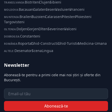
Bistriteni
·
Clujeni
·
Sibieni
TRANSILVANIA:
Bacauani
·
Galateni
·
Ieseni
·
Vasluieni
·
Vranceni
MOLDOVA:
Braileni
·
Buzoieni
·
Calaraseni
·
Pitesteni
·
Ploiesteni
·
MUNTENIA:
Targovisteni
Doljeni
·
Gorjeni
·
Olteni
·
Severineni
·
Valceni
OLTENIA:
Constanteni
DOBROGEA:
Roportal
·
Ghid-Constructii
·
Ghid-Turistic
·
Medicina-Umana
ROMÂNIA:
Desenatori
·
ScenaLingua
ALTELE:
Newsletter
Abonează-te pentru a primi cele mai noi știri și oferte din
București.
Email
Abonează-te