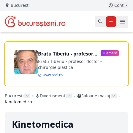
București
Cont
Bratu Tiberiu - profesor
Diamant
doctor
Bratu Tiberiu - profesor doctor -
chirurgie plastica
www.brol.ro
București
›
Divertisment
›
Saloane masaj
›
Kinetomedica
Kinetomedica