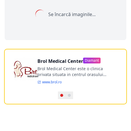
Se încarcă imaginile...
Brol Medical Center
Diamant
Brol Medical Center este o clinica
privata situata in centrul orasului
Timisoara avand o experienta de
www.brol.ro
aproape 21 de ani in chirurgia estetica.
Incepand din anul 2009 clinica isi
desfasoara activitatea intr-un spital
ultramodern.