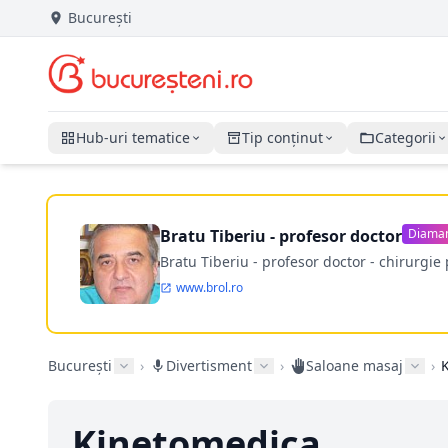
București
Hub-uri tematice
Tip conținut
Categorii
Bratu Tiberiu - profesor doctor
Diama
Bratu Tiberiu - profesor doctor - chirurgie 
www.brol.ro
București
›
Divertisment
›
Saloane masaj
›
Kinetomedica