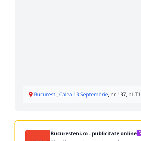
Bucuresti
,
Calea 13 Septembrie
, nr. 137, bl. T1
Bucuresteni.ro - publicitate online
D