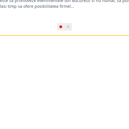
oreste sa promoveze evenimentele din Bucuresti si nu numai, sa pun
lasi timp sa ofere posibilitatea firmel...