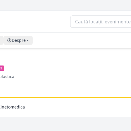
Despre
nt
plastica
Kinetomedica