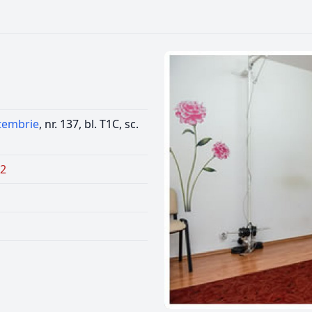
tembrie
, nr. 137, bl. T1C, sc.
12