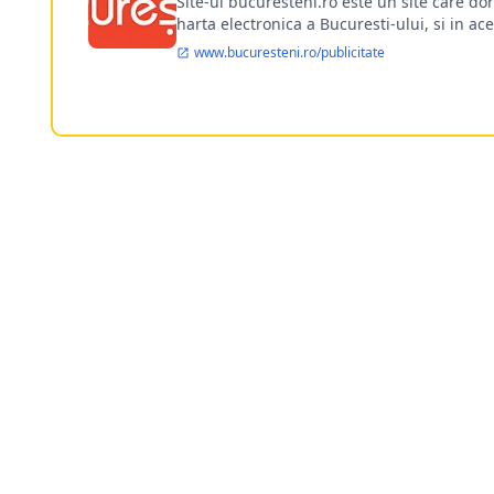
Site-ul bucuresteni.ro este un site care d
harta electronica a Bucuresti-ului, si in ace
www.bucuresteni.ro/publicitate