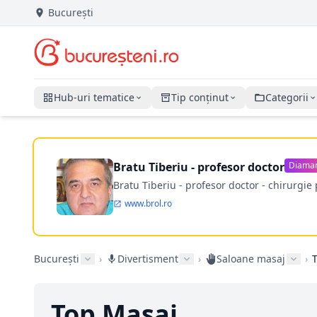
București
Hub-uri tematice
Tip conținut
Categorii
Bratu Tiberiu - profesor doctor
Diama
Bratu Tiberiu - profesor doctor - chirurgie 
www.brol.ro
București
›
Divertisment
›
Saloane masaj
›
Top Masaj