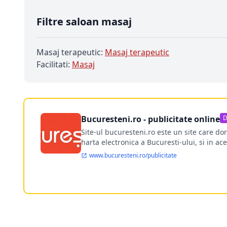
Filtre saloan masaj
Masaj terapeutic:
Masaj terapeutic
Facilitati:
Masaj
Bucuresteni.ro - publicitate online
D
Site-ul bucuresteni.ro este un site care d
harta electronica a Bucuresti-ului, si in ace
www.bucuresteni.ro/publicitate