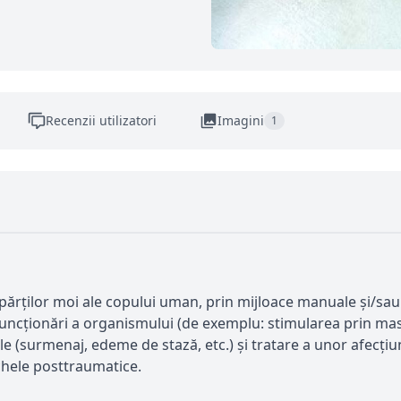
Recenzii utilizatori
Imagini
1
părților moi ale copului uman, prin mijloace manuale și/sau i
i funcționări a organismului (de exemplu: stimularea prin mas
ale (surmenaj, edeme de stază, etc.) și tratare a unor afecț
chele posttraumatice.