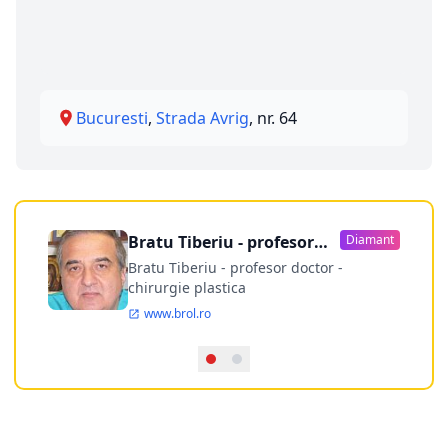
Bucuresti
,
Strada Avrig
, nr. 64
Bratu Tiberiu - profesor
Diamant
doctor
Bratu Tiberiu - profesor doctor -
chirurgie plastica
www.brol.ro