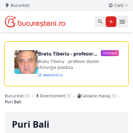
București
Cont
Bratu Tiberiu - profesor
Diamant
doctor
Bratu Tiberiu - profesor doctor -
chirurgie plastica
www.brol.ro
București
›
Divertisment
›
Saloane masaj
›
Puri Bali
Puri Bali