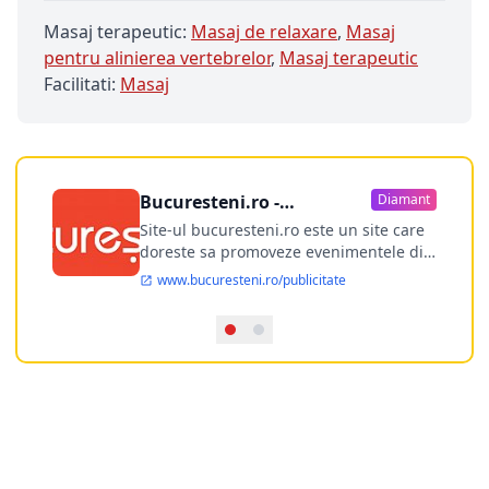
Masaj terapeutic:
Masaj de relaxare
,
Masaj
pentru alinierea vertebrelor
,
Masaj terapeutic
Facilitati:
Masaj
Bucuresteni.ro -
Diamant
publicitate online
Site-ul bucuresteni.ro este un site care
doreste sa promoveze evenimentele din
Bucuresti si nu numai, sa puna la
www.bucuresteni.ro/publicitate
dispozitia utilizatorului cea mai
performanta harta electronica a
Bucuresti-ului, si in acelasi timp sa
ofere posibilitatea firmel...