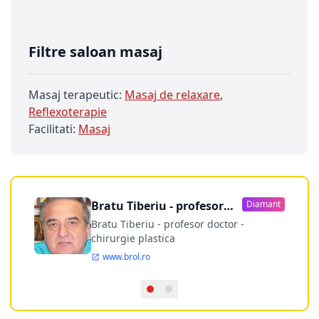
Filtre saloan masaj
Masaj terapeutic:
Masaj de relaxare
,
Reflexoterapie
Facilitati:
Masaj
Bratu Tiberiu - profesor
Diamant
doctor
Bratu Tiberiu - profesor doctor -
chirurgie plastica
www.brol.ro