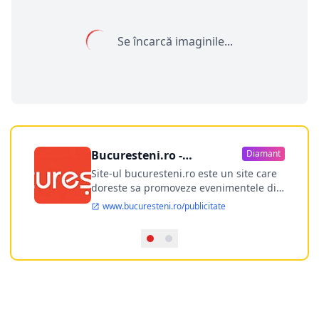
Se încarcă imaginile...
Bucuresteni.ro -
Diamant
publicitate online
Site-ul bucuresteni.ro este un site care
doreste sa promoveze evenimentele din
Bucuresti si nu numai, sa puna la
www.bucuresteni.ro/publicitate
dispozitia utilizatorului cea mai
performanta harta electronica a
Bucuresti-ului, si in acelasi timp sa
ofere posibilitatea firmel...