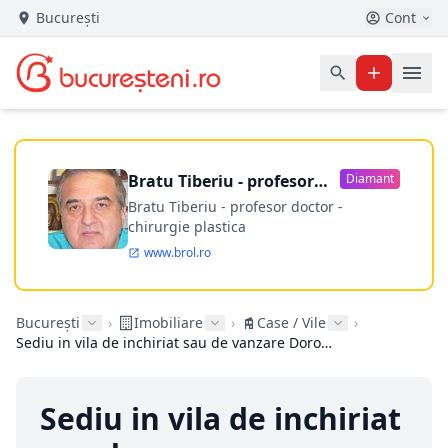
București
Cont
Bratu Tiberiu - profesor
Diamant
doctor
Bratu Tiberiu - profesor doctor -
chirurgie plastica
www.brol.ro
București
›
Imobiliare
›
Case / Vile
›
Sediu in vila de inchiriat sau de vanzare Dorobanti, Bucuresti
Sediu in vila de inchiriat