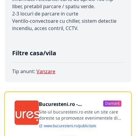
liber, pretabil parcare / spatiu verde.
2-3 locuri de parcare in curte
Ventilo-convectoare cu chiller, sistem detectie
incendiu, acces contril, CCTV.
Filtre casa/vila
Tip anunt:
Vanzare
Bucuresteni.ro -
Diamant
publicitate online
Site-ul bucuresteni.ro este un site care
doreste sa promoveze evenimentele din
Bucuresti si nu numai, sa puna la
www.bucuresteni.ro/publicitate
dispozitia utilizatorului cea mai