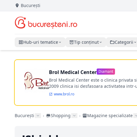
București
Hub-uri tematice
Tip conținut
Categorii
Brol Medical Center
Diamant
Brol Medical Center este o clinica privata 
2009 clinica isi desfasoara activitatea intr
www.brol.ro
București
›
Shopping
›
Magazine specializate