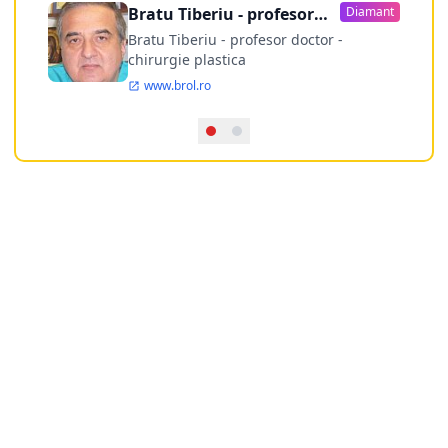
Bratu Tiberiu - profesor
Diamant
doctor
Bratu Tiberiu - profesor doctor -
chirurgie plastica
www.brol.ro