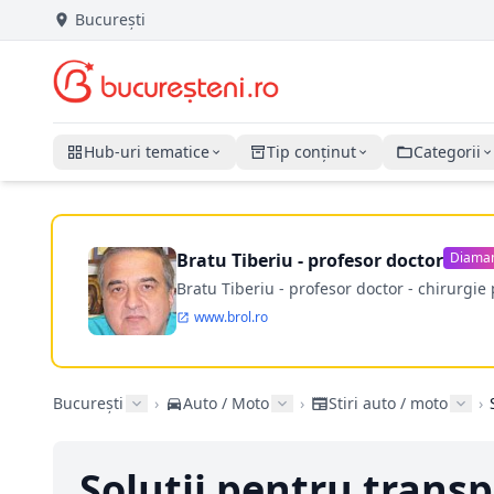
București
Hub-uri tematice
Tip conținut
Categorii
Bratu Tiberiu - profesor doctor
Diama
Bratu Tiberiu - profesor doctor - chirurgie 
www.brol.ro
București
›
Auto / Moto
›
Stiri auto / moto
›
Soluții pentru transp