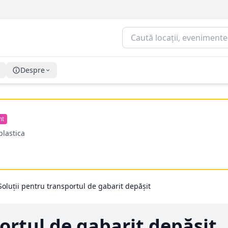
Despre
nt
plastica
Soluții pentru transportul de gabarit depășit
ortul de gabarit depășit