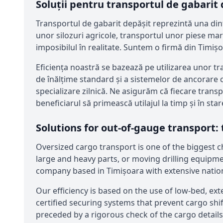
Soluții pentru transportul de gabarit
Transportul de gabarit depășit reprezintă una din
unor silozuri agricole, transportul unor piese mari 
imposibilul în realitate. Suntem o firmă din Timiș
Eficiența noastră se bazează pe utilizarea unor tra
de înălțime standard și a sistemelor de ancorare c
specializare zilnică. Ne asigurăm că fiecare transpor
beneficiarul să primească utilajul la timp și în sta
Solutions for out-of-gauge transport:
Oversized cargo transport is one of the biggest ch
large and heavy parts, or moving drilling equipment
company based in Timișoara with extensive nation
Our efficiency is based on the use of low-bed, ex
certified securing systems that prevent cargo shift
preceded by a rigorous check of the cargo details 