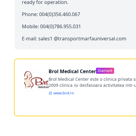
ready for operation.
Phone: 004(0)356.460.067
Mobile: 004(0)786.955.031
E-mail: sales1 @transportmarfauniversal.com
Brol Medical Center
Diamant
Brol Medical Center este o clinica privata 
2009 clinica isi desfasoara activitatea intr
www.brol.ro