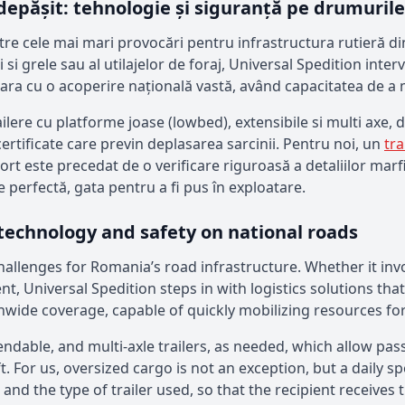
 depășit: tehnologie și siguranță pe drumuril
tre cele mai mari provocări pentru infrastructura rutieră d
si grele sau al utilajelor de foraj, Universal Spedition inter
oara cu o acoperire națională vastă, având capacitatea de a
ilere cu platforme joase (lowbed), extensibile si multi axe,
ertificate care previn deplasarea sarcinii. Pentru noi, un
tra
t este precedat de o verificare riguroasă a detaliilor marfii si
re perfectă, gata pentru a fi pus în exploatare.
 technology and safety on national roads
allenges for Romania’s road infrastructure. Whether it invol
, Universal Spedition steps in with logistics solutions that
wide coverage, capable of quickly mobilizing resources for
tendable, and multi-axle trailers, as needed, which allow p
. For us, oversized cargo is not an exception, but a daily sp
and the type of trailer used, so that the recipient receives