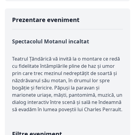
Prezentare eveniment
Spectacolul Motanul incaltat
Teatrul Ţăndărică vă invită la o montare ce redă
cu fidelitate întâmplările pline de haz şi umor
prin care trec mezinul nedreptăţit de soartă şi
năzdrăvanul său motan, în drumul lor spre
bogăţie şi fericire. Păpuşi la paravan şi
marionete uriaşe, măşti, pantomimă, muzică, un
dialog interactiv între scenă și sală ne îndeamnă
să evadăm în lumea poveștii lui Charles Perrault.
Filtre eveniment