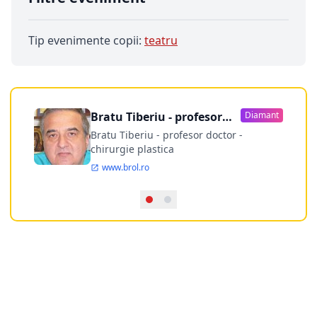
Tip evenimente copii:
teatru
Bratu Tiberiu - profesor
Diamant
doctor
Bratu Tiberiu - profesor doctor -
chirurgie plastica
www.brol.ro