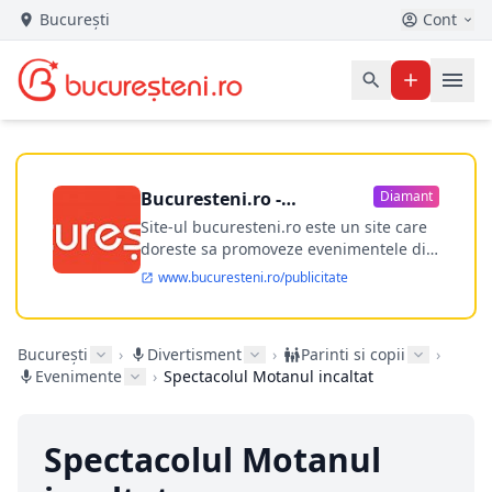
București
Cont
Bucuresteni.ro -
Diamant
publicitate online
Site-ul bucuresteni.ro este un site care
doreste sa promoveze evenimentele din
Bucuresti si nu numai, sa puna la
www.bucuresteni.ro/publicitate
dispozitia utilizatorului cea mai
performanta harta electronica a
Bucuresti-ului, si in acelasi timp sa
București
›
Divertisment
›
Parinti si copii
›
ofere posibilitatea firmel...
Evenimente
›
Spectacolul Motanul incaltat
Spectacolul Motanul